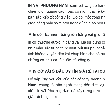
IN VẢI PHƯƠNG NAM
cam kết và giao hàng
chiến dịch quảng cáo hoặc có một ngày lễ kỷ
bạn sắp xếp tốt công việc. Do đó, một trong nh
giao hàng phải sớm hơn hoặc đúng giao hẹn 
❖
In cờ - banner - băng rôn bằng vải gì ch
In cờ thường được in bằng vải lụa sử dụng cô
như màu sắc trung thực nhất, vải lụa phi ngoà
tính không xuyên đèn khi chụp hình cho cờ sự 
những cờ như cờ tổ quốc, cờ công ty,...
❖
IN CỜ VẢI Ở ĐÂU UY TÍN GIÁ RẺ TẠI 
Để đáp ứng yêu cầu của các công ty, doanh n
Nam
chúng tôi hân hạnh mang đến dịch vụ
triển, In vải Phương Nam đã xây dựng được 
giàu kinh nghiệm.