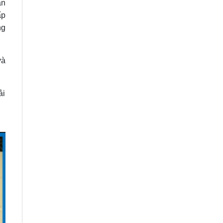
ản
ấp
ng
và
ải