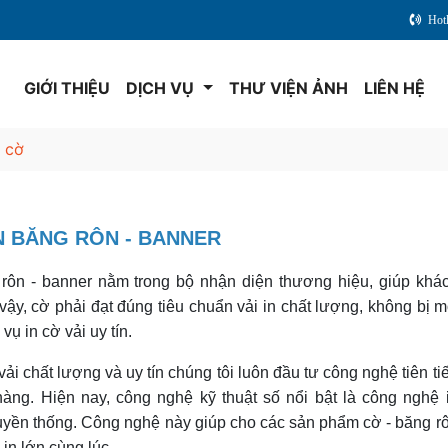
Hot
E
GIỚI THIỆU
DỊCH VỤ
THƯ VIỆN ẢNH
LIÊN HỆ
n cờ
IN BĂNG RÔN - BANNER
 rôn - banner nằm trong bộ nhận diện thương hiệu, giúp khá
vậy, cờ phải đạt đúng tiêu chuẩn vải in chất lượng, không bị 
vụ in cờ vải uy tín.
ải chất lượng và uy tín chúng tôi luôn đầu tư công nghệ tiên ti
ng. Hiện nay, công nghệ kỹ thuật số nổi bật là công nghệ 
ruyền thống. Công nghệ này giúp cho các sản phẩm cờ - băng r
in lớn cùng lúc.