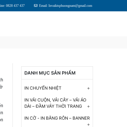
line: 0828 437 437
Email: Invaiktsphuongnam@gmail.com
DANH MỤC SẢN PHẨM
ch
mờ
IN CHUYỂN NHIỆT
In Chuyển Nhiệt
IN VẢI CUỘN, VẢI CÂY – VẢI ÁO
ến
DÀI – ĐẦM VÁY THỜI TRANG
In Chuyển Nhiệt
in
In vải áo dài
IN CỜ - IN BĂNG RÔN – BANNER
ôn
In Chuyển Nhiệt