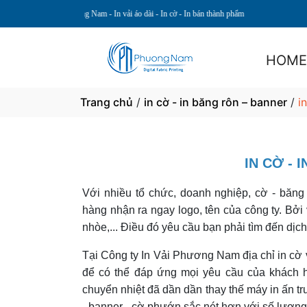
Nam - In vải áo dài - In cờ - In bán thành phẩm
HOM
Trang chủ
/
in cờ - in băng rôn – banner
/
i
IN CỜ - 
Với nhiều tổ chức, doanh nghiệp, cờ - băng
hàng nhận ra ngay logo, tên của công ty. Bởi 
nhòe,... Điều đó yêu cầu bạn phải tìm đến dịch
Tại Công ty In Vải Phương Nam địa chỉ in cờ v
để có thể đáp ứng mọi yêu cầu của khách hà
chuyển nhiệt đã dần dần thay thế máy in ấn t
- banner - cờ phướn sắc nét hơn với số lượng 