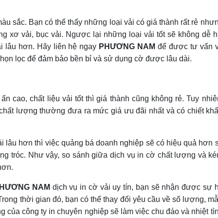
àu sắc. Bạn có thể thấy những loại vải có giá thành rất rẻ như
g xơ vải, bục vải. Ngược lại những loại vải tốt sẽ không dễ 
i lâu hơn. Hãy liên hệ ngay
PHƯƠNG NAM
để được tư vấn 
c chọn lọc để đảm bảo bền bỉ và sử dụng cờ được lâu dài.
ấn cao, chất liệu vải tốt thì giá thành cũng không rẻ. Tuy nhiê
 chất lượng thường đưa ra mức giá ưu đãi nhất và có chiết kh
i lâu hơn thì việc quảng bá doanh nghiệp sẽ có hiệu quả hơn 
ong tróc. Như vậy, so sánh giữa dịch vụ in cờ chất lượng và k
hơn.
 PHƯƠNG NAM
dịch vụ in cờ vải uy tín, bạn sẽ nhận được sự 
rong thời gian đó, bạn có thể thay đổi yêu cầu về số lượng, m
 của công ty in chuyên nghiệp sẽ làm việc chu đáo và nhiệt tì