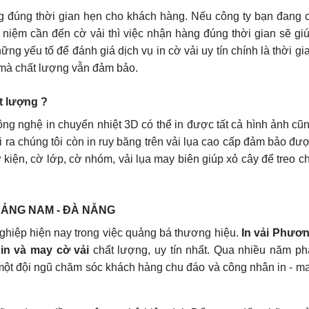
 đúng thời gian hẹn cho khách hàng. Nếu công ty bạn đang 
 niệm cần đến cờ vải thì việc nhận hàng đúng thời gian sẽ gi
ững yếu tố để đánh giá dịch vụ in cờ vải uy tín chính là thời gi
mà chất lượng vẫn đảm bảo.
ất lượng ?
ng nghệ in chuyển nhiệt 3D có thể in được tất cả hình ảnh cũ
i ra chúng tôi còn in ruy băng trên vải lụa cao cấp đảm bảo đư
kiện, cờ lớp, cờ nhóm, vải lụa may biên giúp xỏ cây để treo c
QUẢNG NAM - ĐÀ NẴNG
ghiệp hiện nay trong việc quảng bá thương hiệu.
In vải Phươ
in và may cờ vải
chất lượng, uy tín nhất. Qua nhiều năm ph
một đội ngũ chăm sóc khách hàng chu đáo và công nhân in - m