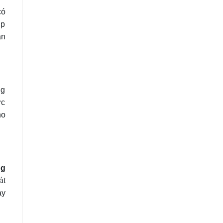
có
úp
an
ng
ợc
ho
ng
át
ay