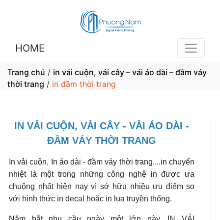
HOME
Trang chủ
/
in vải cuộn, vải cây – vải áo dài – đầm váy
thời trang
/
in đầm thời trang
IN VẢI CUỘN, VẢI CÂY - VẢI ÁO DÀI -
ĐẦM VÁY THỜI TRANG
In vải cuộn, In áo dài - đầm váy thời trang,...in chuyển
nhiệt là một trong những công nghệ in được ưa
chuộng nhất hiện nay vì sở hữu nhiều ưu điểm so
với hình thức in decal hoặc in lụa truyền thống.
Nắm bắt nhu cầu ngày một lớn này, IN VẢI