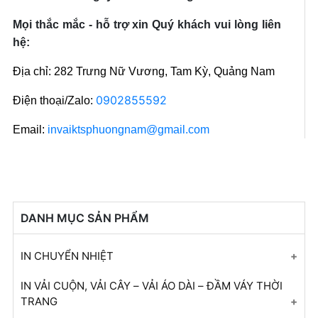
Mọi thắc mắc - hỗ trợ xin Quý khách vui lòng liên
hệ:
Địa chỉ: 282 Trưng Nữ Vương, Tam Kỳ, Quảng Nam
0902855592
Điện thoại/Zalo:
Email:
invaiktsphuongnam@gmail.com
DANH MỤC SẢN PHẨM
IN CHUYỂN NHIỆT
In Chuyển Nhiệt
IN VẢI CUỘN, VẢI CÂY – VẢI ÁO DÀI – ĐẦM VÁY THỜI
TRANG
In Chuyển Nhiệt