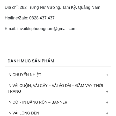
Địa chỉ: 282 Trưng Nữ Vương, Tam Kỳ, Quảng Nam
Hotline/Zalo: 0828.437.437
Email: invaiktsphuongnam@gmail.com
DANH MỤC SẢN PHẨM
IN CHUYỂN NHIỆT
In Chuyển Nhiệt
IN VẢI CUỘN, VẢI CÂY – VẢI ÁO DÀI – ĐẦM VÁY THỜI
TRANG
In Chuyển Nhiệt
In vải áo dài
IN CỜ - IN BĂNG RÔN – BANNER
In Chuyển Nhiệt
In Vải Áo Dài
In Cờ
IN VẢI LỒNG ĐÈN
In Chuyển Nhiệt