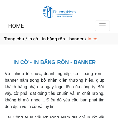
HOME
Trang chủ
/
in cờ - in băng rôn – banner
/
in cờ
IN CỜ - IN BĂNG RÔN - BANNER
Với nhiều tổ chức, doanh nghiệp, cờ - băng rôn -
banner nằm trong bộ nhận diện thương hiệu, giúp
khách hàng nhận ra ngay logo, tên của công ty. Bởi
vậy, cờ phải đạt đúng tiêu chuẩn vải in chất lượng,
không bị mờ nhòe,... Điều đó yêu cầu bạn phải tìm
đến dịch
vụ in cờ vải uy tín.
Tại Công ty In Vải Phương Nam địa chỉ in cờ vải