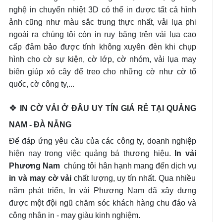
nghệ in chuyển nhiệt 3D có thể in được tất cả hình
ảnh cũng như màu sắc trung thực nhất, vải lụa phi
ngoài ra chúng tôi còn in ruy băng trên vải lụa cao
cấp đảm bảo được tính không xuyên đèn khi chụp
hình cho cờ sự kiện, cờ lớp, cờ nhóm, vải lụa may
biên giúp xỏ cây để treo cho những cờ như cờ tổ
quốc, cờ công ty,...
❖
IN CỜ VẢI Ở ĐÂU UY TÍN GIÁ RẺ TẠI QUẢNG
NAM - ĐÀ NẴNG
Để đáp ứng yêu cầu của các công ty, doanh nghiệp
hiện nay trong việc quảng bá thương hiệu.
In vải
Phương Nam
chúng tôi hân hạnh mang đến dịch vụ
in và may cờ vải
chất lượng, uy tín nhất. Qua nhiều
năm phát triển, In vải Phương Nam đã xây dựng
được một đội ngũ chăm sóc khách hàng chu đáo và
công nhân in - may giàu kinh nghiệm.