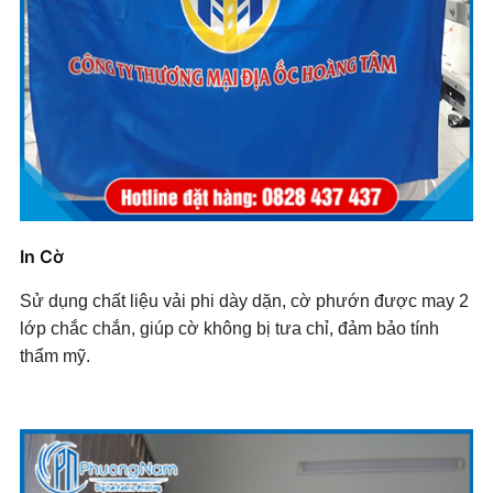
In Vải Lồng Đèn
In Áo Lớp, Áo Đồng Phục
In Vải Lồng Đèn
In Áo Lớp, Áo Đồng Phục
+ Mở nhóm...
In Áo Lớp, Áo Đồng Phục
In Áo Lớp, Áo Đồng Phục
In Áo Lớp, Áo Đồng Phục
In Áo Lớp, Áo Đồng Phục
In Cờ
In Áo Lớp, Áo Đồng Phục
Sử dụng chất liệu vải phi dày dặn, cờ phướn được may 2
In Áo Lớp, Áo Đồng Phục
lớp chắc chắn, giúp cờ không bị tưa chỉ, đảm bảo tính
thẩm mỹ.
+ Mở nhóm...